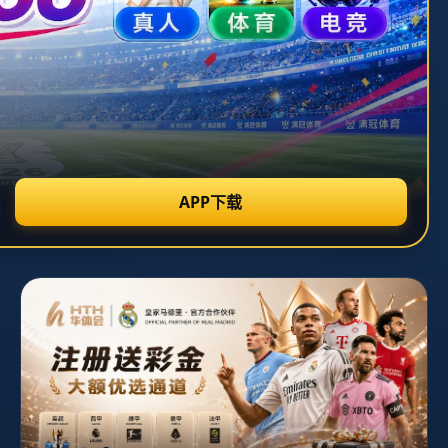
赛又迎来格局震荡，在传统豪门皇家马德里与巴塞罗那的长期把持之下，
取联赛7连胜，不仅一举登顶积分榜，更是将皇马甩在身后多达7分，强势
利，撕开了人们对西甲“双雄争霸”的固有印象，也用连续高质量的发挥，
初略显谨慎的磨合，到如今连战连捷的酣畅淋漓，这支豪门的蜕变几乎是
数据都极其亮眼：进攻端场均进球数稳居联赛前列，多场比赛中早早锁定
，让对手屡屡在禁区外无奈徘徊。正因为这种全方位的统治力，他们在积
，也让外界对于争冠形势的预判发生了明显转向——从“有机会争冠”到“最