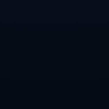
注意的是，这支球队在赛季前其实并非各大机构和专家眼中的头号热门。夏
针对性补强与结构优化：后防线引进了一名经验丰富的中卫，弥补关键位
者，让原本就不乏天赋的中前场体系更具层次感。新援与原有骨干的迅速
来，这种偏向务实、以战术适配度为第一考量的引援策略，正在结出丰硕
层面来看，这支豪门在多项关键指标上均有冠绝西甲的趋势。不仅总积分
，更重要的是他们在防守上的稳定性：多场比赛保持零封，对手在他们主
员在破坏对手进攻、转守为攻方面的作用也愈发突出，球队在攻防转换时
机会。正是这种扎实的防守，让他们能够放心大胆地在进攻端投入更多兵
提的是，球队主帅在用人方面的果断也成为扭转战局的重要一环。在联赛
态，而是迅速调整战术重心和首发构成，把部分状态起伏较大的老将暂时放
雄”的原则，激发了队内良性的竞争机制，使得每一位球员都深知：只要表
现出空前团结的状态，而这种团结反映在球场上，就是彼此补位、无私传
迷的热情也被这波7连胜彻底点燃。无论是主场看台的上座率，还是社交