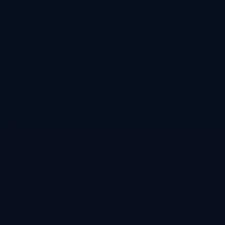
与此库拉索足协方面对骤然到来的聚光灯颇有些“受宠若惊”。其发
言人在接受当地媒体采访时表示，他们只是按照FIFA的流程递交了
申请和数据材料，对于最终配额“并无主动争取到英格兰之上的特别
用意”。库拉索方面还强调，希望外界不要将争议焦点落在这个小岛
国本身，因为他们的球迷数量毕竟有限，即便获得较高配额，也未
必能完全消化门票。“如果英格兰球迷愿意来，我们更希望看台上充
满足球的热情，而不是变成一场政治拉锯战。”这番表态在一定程度
上缓和了部分舆论，但并未触及分配规则本身的核心争议。