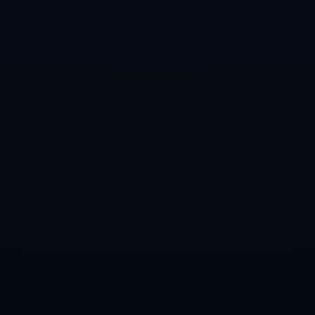
阿斯-皇马在密切关注维尔茨 身价已达1.1亿欧
罗马诺-巴斯克斯也将与皇马续约 新合同期限一年
37岁莫德里奇赛季末不会与皇马续约 将自由身离队
尽管成为种族歧视的目标 但维尼修斯没考虑离开
哈维-我们状态不如皇马 我坚持忠于克鲁伊夫的哲学
TYC-若安帅离开皇马 波切蒂诺是接替他的最大热门
CATEGORIES
公司新闻
行业资讯