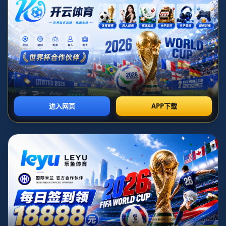
例甚至接近英格兰的两倍。这一结果不仅令英格兰足总（FA）高层
颇感震惊，也让向来以“远征军”著称的英格兰球迷群体怒火中烧，
纷纷质疑FIFA的分配机制“既不透明，也不合理”。
据了解，此次争议围绕的是FIFA为提升赛事“全球代表性”和“多元参
与度”而推出的新配额体系，新规在纸面上的原则是兼顾体育成绩、
地区平衡、球迷市场潜力和发展中国家足球推广需求等多方面因
素。但在实际操作中，英格兰这一传统强队、超级联赛输出国、拥
有全球庞大球迷基础的足球大国，居然在票务配额上“不敌”人口只
有数十万、足坛话语权极有限的库拉索，这样的反差很难不被外界
解读为“刻意为之”。更具戏剧性的是，在上一周期的类似赛事中，
英格兰球迷配额一度位居欧洲前列，远超绝大多数中小足协成员，
而如今骤然“缩水”，几乎拦腰被砍，这种急转弯式的变化让英格兰
方面措手不及。