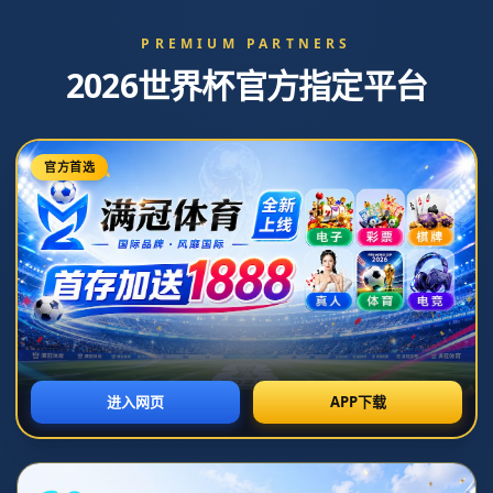
Toggl
navig
NEWS
英格兰球票配额不及库拉索，FIFA决定引
争议
在最新公布的世俱杯及相关国际赛事球票分配方案中，英格兰球迷
意外“输”给了加勒比小国库拉索——英格兰球票配额竟然不及库拉
索，这一离奇的对比迅速在欧洲足坛和社交媒体上引发巨大争议，
而国际足联（FIFA）在多方压力下坚持执行原定方案的决定，更是
将这场风波推向了舆论风口。根据多家欧洲媒体的统计，在某项由
FIFA集中组织的跨洲际赛事中，英格兰获分配的球迷正式购票配额
比例明显低于库拉索，尤其是在部分焦点场次中，库拉索的看台比