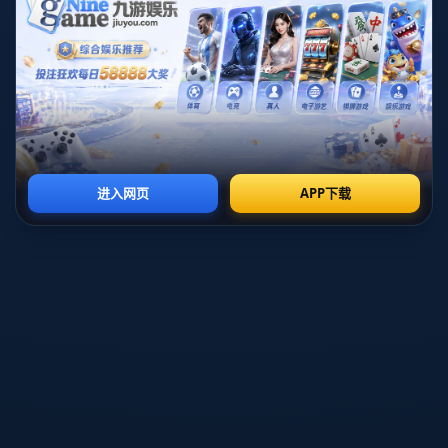
鸣般的欢呼。
相比之下，独行侠在末节的进攻显得略微保守。他们的持球核心在
应对爵士包夹时显得有些犹豫，多次在进攻时间所剩无几时才选择
仓促出手。几次关键回合中，外线的空位三分没能命中，而内线强
打也被爵士的协防一次次干扰，节奏逐渐被打乱。最致命的，是独
行侠在心态上的微妙变化——从前三节的游刃有余，到末节开始的
略显紧绷，他们不再像此前那样坚决，而是不自觉地开始“打时
间”，试图通过拖慢节奏守住领先，这给了爵士追分的窗口。