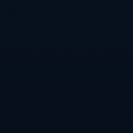
绝杀尝试偏出，比赛就此定格在这场惊心动魄的1分差胜利上。
从数据上看，菲利波夫斯基本场比赛的总得分也许并不会显得异常
夸张，但他在末节那14分的含金量，无疑是全场最高。他在关键时
刻的冷静处理球和果断出手，让人看到了一名球员从角色球员向关
键先生转变的可能性。对于爵士而言，这样一场翻盘，不仅是战绩
上的一场胜利，更是信心层面的巨大加成。球队在困境中没有放
弃，在落后时仍坚持防守强度和执行力，最后凭借一波9-0的攻击
波，实现了看似不可能的反超。
独行侠方面，这场失利无疑是一堂残酷的课程。如何在领先的情况
下保持进攻端的侵略性、如何在最后时刻更好地保护球权、如何在
对手发起反扑时稳住情绪，这些问题都将在接下来的赛程中持续考
验他们。对于一支志在更高目标的球队而言，一场常规赛的失利并
不会决定赛季走向，但这种被对手在最后1分钟打出9-0高潮、完成