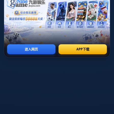
意味着时刻站在聚光灯和舆论的风口浪尖之上，任何一波不理想的
战绩，都足以引发关于“换帅”的讨论。他说道：“这是曼联，这家俱
乐部需要的是冠军和稳定的胜利。我很清楚，如果我们无法拿出足
够有说服力的表现，我的位置随时可能不再是我的。”这一句明显不
同于以往的乐观表态，既是对现实的认清，也是向球员和高层释放
信号——球队的成绩不仅决定球迷心情，也关系到教练组的去留。
英媒解读称，索帅此言既是对自己压力的宣泄，同时也是希望让球
员明白，低迷表现所带来的后果，并不仅仅是暂时的批评，而是可
能改写俱乐部的未来走向。
虽然多次抱怨球员表现，但索尔斯克亚也在发声中强调，球队存在
的问题并不只是个人失误那么简单，而是整体性、结构性的问题。
“我们在攻守转换中的速度不足，前场逼抢不够连贯，中后场之间的
距离时常被对手利用，这说明球队在执行战术时缺乏足够的专注和
默契。”他指出，曼联在面对中下游球队时缺乏压制力，面对强队时