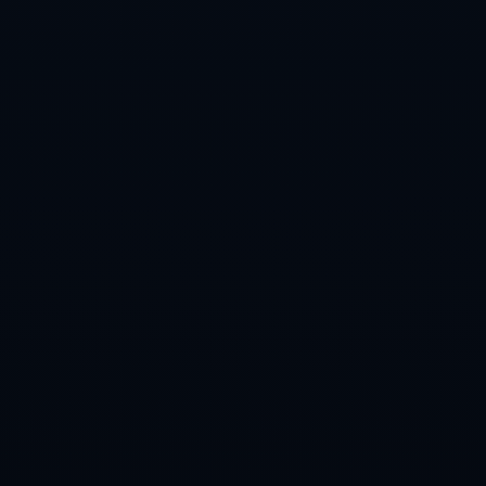
尽管成为种族歧视的目标 但维尼修斯没考虑离开
哈维-我们状态不如皇马 我坚持忠于克鲁伊夫的哲学
TYC-若安帅离开皇马 波切蒂诺是接替他的最大热门
CATEGORIES
公司新闻
行业资讯
NEWS
皇马若本轮无法取胜恐将换帅，巴萨领先7分，新帅候选曝光