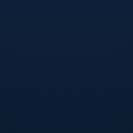
又容易在心理上处于下风，说明球队在心态建设和比赛管理层面都
有待提升。针对外界质疑他的战术体系过于保守、缺乏创造力，索
帅则回应称，教练组为每一场比赛都做了详尽的准备，战术安排足
够清晰，“但如果在场上有人不按照计划去执行，任何最好的战术板
都会变得毫无意义。”此言无疑再次将问题聚焦到球员身上，认为责
任不应全部落在教练组。