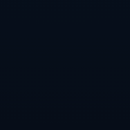
大裂痕，主帅的前途也将更加不乐观。索尔斯克亚多次抱怨球员态
度与执行力，并坦言恐失主帅职位，已为这段“红魔重建故事”增添
了戏剧性的悬念——究竟是更衣室在压力下完成自我修复，还是以
一次“换帅”宣告新篇章开启，接下来的一个阶段将给出答案。