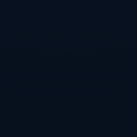
希望给他时间去打磨球队，只是这种耐心一定程度上取决于未来一
段时间的比赛结果。
在球迷层面，针对索尔斯克亚与曼联球员之间的矛盾，也出现了明
显分化的声音。一部分球迷站在主帅一边，认为当前更衣室中存在