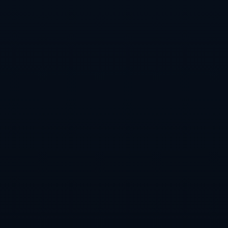
式。未来两个赛季，德甲积分榜和欧冠淘汰赛的每一步，都会成为
这份愿景的“实战笔记”。而赫内斯和他身后的管理团队，显然已经
下定决心：拜仁要用赛场上的胜利，以及俱乐部整体运作的成熟
度，再次向欧洲证明，他们依旧配得上“豪门标杆”这四个字。