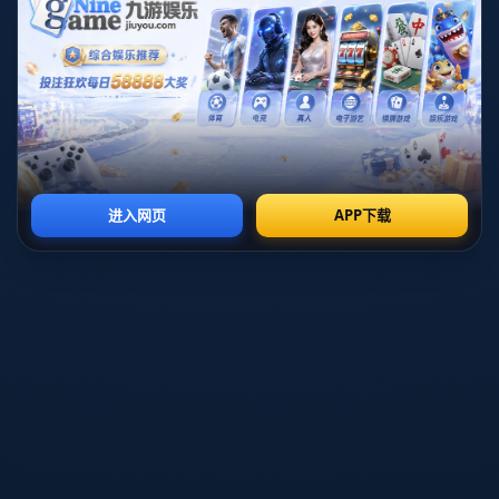
要支撑这样的竞技与商业野心，拜仁在阵容规划上的每一个动作都
将变得更为关键。赫内斯强调，在2026愿景下，俱乐部会“非常有
针对性”地引援，而不是进行大规模、不成体系的更替。他特别提到
中轴线的重要性——门将、中卫、中场核心与中锋这条 spine，将
决定拜仁在关键战役中的下限和上限。“你必须拥有三到四名在世界
范围内被认可的领军球员，同时身边配备足够多爆发力和可塑性的
年轻人，这样才能在漫长赛季中保持冲击力和稳定性。”从已经完成
和计划中的运作来看，拜仁在强化防线硬度、补充中场活力以及为
锋线引入不同风格选项方面，都展现出更具前瞻性的布局思路，这
与赫内斯所强调的“重构冠军骨架”高度吻合。
青训与本土球员的角色，也在赫内斯口中的2026愿景中占据了一席