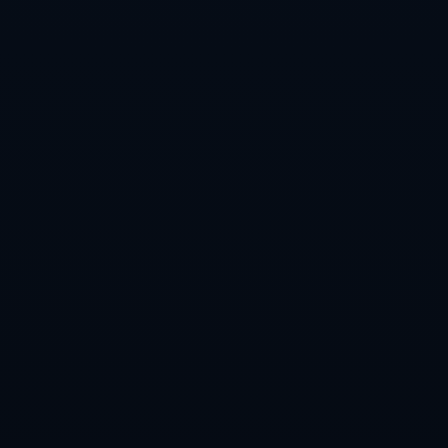
精致，让防线在稳定中找回安全感，让前场在有序中释放创造力。
防守的短板仍在，疏漏时有发生，但球队在调整阵型后的那份坚定
与自信，正一点点弥补这些不足。利物浦正在用自己的方式告诉外
界：哪怕仍在修补漏洞，他们已经重新找回了向前的方向感。
PREVIOUS：
姆巴佩冲刺年度射手王！2场4球独占鳌头，凯恩
哈兰德难追赶
NEXT：
皇马锋将备战非洲杯 最多缺席5场比赛后回归
RELATED NEWS
阿斯-皇马在密切关注维尔茨 身价已达1.1亿欧
罗马诺-巴斯克斯也将与皇马续约 新合同期限一年
37岁莫德里奇赛季末不会与皇马续约 将自由身离队
尽管成为种族歧视的目标 但维尼修斯没考虑离开