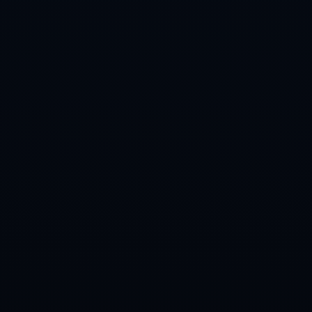
强势归来！106年劲旅提前冲超创纪录之旅
在最近两个赛季的五大联赛中，伊尔迪兹成为参与20+进球的第二
年轻球员。
阿尔特塔双线争辉：英超稳固+欧冠连胜，两套阵容齐发力
青训瑰宝帕尔默与罗杰斯价值飙升，瓜迪奥拉两次错失良机
热刺冲击前四曙光乍现，切尔西陷低迷几无希望
苏亚雷斯印度行遇小女孩穿裆抢圈，一脸震惊后热情互动
雷吉隆与梅西、苏亚雷斯国家德比激烈交锋，变成合作伙伴！
CONTACT US
Contact: lehu
Phone: 18816196979