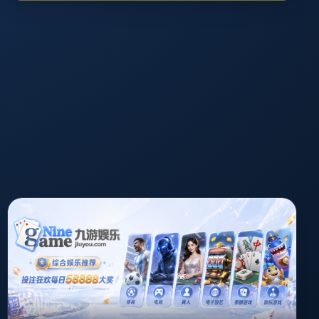
力
为亮眼的存在之一。
他在过去两个赛季中不仅交出了稳定
本文将深度解读迪马尔科的数据表现及其未来潜力。
他们技术能力与场上影响力的具体体现。
对于一名边后卫
不仅拥有卓越的进攻能力，而且能通过个人发挥为球队创
球趋势，边后卫的作用已经不再局限于防守，他们承担着