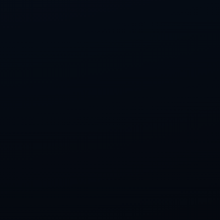
NEXT：
中国三人篮球男队勇夺亚洲杯亚军荣耀
2026-05-20T18:30:09+08:00
2026-05-20T18:30:09+08:00
2026-05-19T18:30:06+08:00
2026-05-18T18:30:10+08:00
2026-05-18T18:30:09+08:00
2026-05-17T18:30:06+08:00