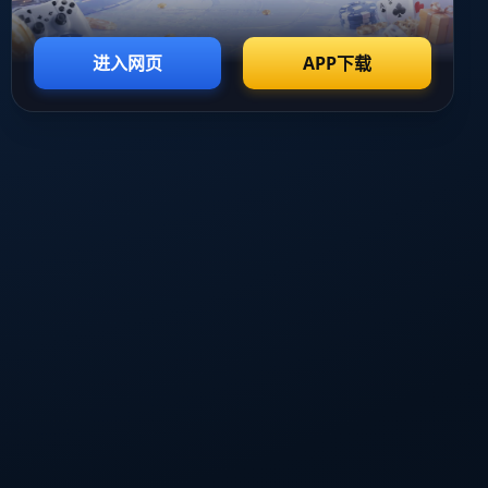
从防守端迅速推进到进攻区域，为前场的队友创造机会。
数据与进球效率。
换角色，从防守到进攻切入无缝衔接，为球队攻防两端带
命的传球或者直接得分，这也是他表现优越并备受关注的
不仅完成了一次助攻，还打入了一记关键进球，最终帮助
是通过
多次细腻控球与精准观察敌方防线空隙
，最终完成
其冷静判断和临场执行力。