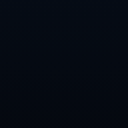
REVIOUS：
带伤奋战！东契奇谈手肘伤势：两天后无碍
TED NEWS
皇马在密切关注维尔茨 身价已达1.1亿欧
-巴斯克斯也将与皇马续约 新合同期限一年
莫德里奇赛季末不会与皇马续约 将自由身离队
成为种族歧视的目标 但维尼修斯没考虑离开
我们状态不如皇马 我坚持忠于克鲁伊夫的哲学
-若安帅离开皇马 波切蒂诺是接替他的最大热门