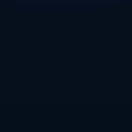
会削弱其战斗力。但与此同时，也可能促使俱乐部引入新星或重新
调整战术结构，为球队注入新的活力。
转会市场激荡不断：传奇与巅峰的交汇故事
莫德里奇与AC米兰达成初步协议，以及德布劳内可能离开曼城的消
息，都体现了现代足球转会市场的复杂性。
每一笔潜在交易背后
，
不仅是单一球员的变动，更关乎球队未来的命运，以及球迷情感的
连结。无论结果如何，这些故事在未来数周内都将持续成为焦点讨
论，为2023年的转会窗口增添浓墨重彩的一笔。
PREVIOUS：
英超五队强势领跑，下赛季欧冠五席定局
NEXT：
中国女排遭土耳其逆转 吴梦洁赛后伤心落泪
RELATED NEWS