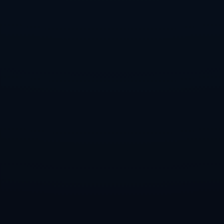
阿斯-皇马在密切关注维尔茨 身价已达1.1亿欧
罗马诺-巴斯克斯也将与皇马续约 新合同期限一年
37岁莫德里奇赛季末不会与皇马续约 将自由身离队
尽管成为种族歧视的目标 但维尼修斯没考虑离开
哈维-我们状态不如皇马 我坚持忠于克鲁伊夫的哲学
TYC-若安帅离开皇马 波切蒂诺是接替他的最大热门
CATEGORIES
公司新闻
行业资讯