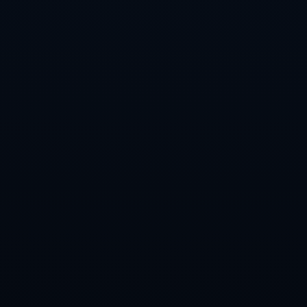
NEWS
埃万尼尔松下半场低射建功，曼联2-2战平伯恩茅斯
卡拉格：建议萨拉赫应留在利物浦至赛季结束
“2026米兰冬奥会吉祥物：孩童创意点亮未来”
点球大战上演雪崩惨剧 雪崩队主场饮恨
曼联传奇怒批芒特转会：足球史上最差交易
英媒：德布劳内合同即将迎来尾声，曼城或放弃续约多年协议
马卡-贝林受伤部位很少见 10%的人甚至没这肌肉
热刺拒换帅，邀请克洛普执教难以实现，英超排名仅第十一