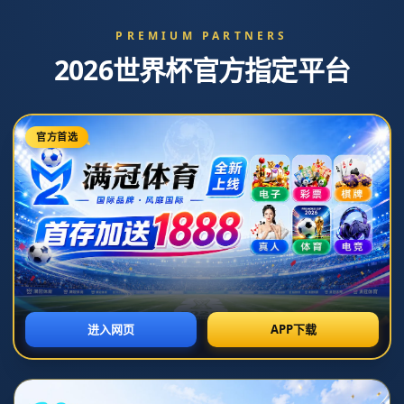
Toggl
navig
NEWS
每日转会焦点：莫德里奇携手米兰，德布
劳内或加盟HWG
每日转会消息莫德里奇接近加盟米兰 德布劳内或将离开曼城
足坛转会市场在近期再掀波澜，关于莫德里奇和德布劳内的转会消
息成为众多球迷关注的焦点。在这场“金钱与梦想”的博弈中，传奇
老将与巅峰中场的潜在动向无疑足够令人期待。本文将深入分析两
大巨星的传闻和潜在影响，为您揭示其中蕴含的故事与现实。
莫德里奇接近加盟米兰：传奇继续书写新篇章