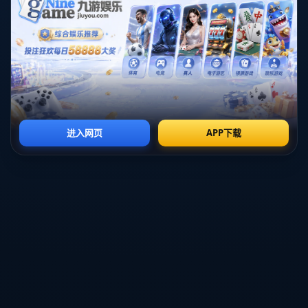
德布劳内自加盟曼城以来，已成为瓜迪奥拉战术体系的绝对核心。
他的传球视野、精准的助攻以及关键时刻的得分能力，使他成为当
今足坛最为全面的中场之一。如果他离开曼城，将开启一段新的旅
程，同时也可能挑战自我，突破职业生涯的新高度。
有迹象表明，“HWG”或许是欧洲某豪门俱乐部的缩写。目前猜测集
中在皇马、拜仁以及巴黎圣日耳曼等队身上。如果加盟这些豪门，
德布劳内有望与其他顶级球星组成梦幻阵容，但他也将面临新的战
术风格和竞争压力。
退一步来看，德布劳内的潜在离队或许也会影响曼城整体战术布
局。作为一支常年争夺英超和欧冠冠军的球队，失去核心中场无疑