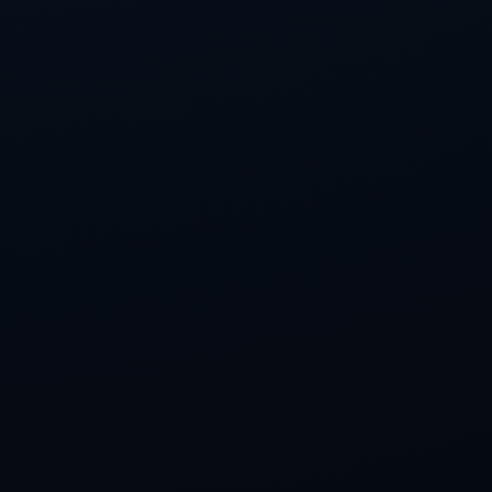
XT：
青岛西海岸对决上海海港：第3轮焦点之战
2026-05-20T18:30:09+08:00