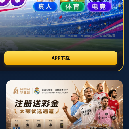
节遭遇手感危机，命中率偏低引人忧
的赛场上，手感是决定胜负的关键因素之一。当一个球队在整场比赛开始
关注的地方。近日，火箭队在比赛中首节频繁打铁，命中率仅为37.5%
题如何影响战局
赛中命中率的高低，不仅影响球队的得分能力，还在更大程度上干扰心态
致进一步失误或错失投篮机会。火箭队首节24次出手仅命中9球，这样的
和士气。
比赛中，火箭的三分球两投全失，也暴露出外线手感的明显不足。现代篮
面临更大的防守压力，整个进攻体系也可能陷入停滞。分析火箭队的具体
思的关键问题。
命中率的可能原因
率并非偶发事件，它通常由多种因素叠加而来。例如：