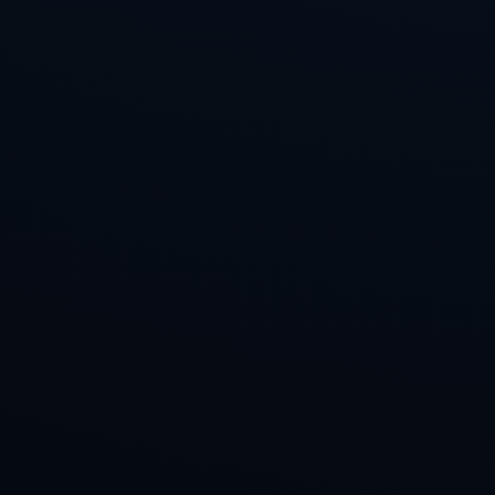
P
RELA
阿斯-