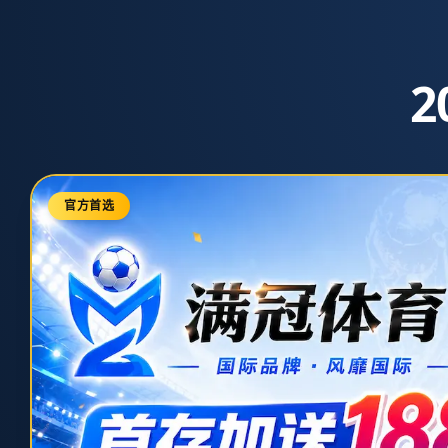
CATEGORIES
NEW
公司新闻