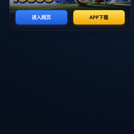
息，官宣在即
体力与
拜仁对手高居次席，5场仅丢8分让阿森
对手防
纳也望尘莫及
战术选
CBA史上最惨球队诞生！两战狂亏47
分，球迷怒批：别再胡闹了！
一个典
配合，
CONTACT US
员的手
如何找
Contact: lehu
提高团
Phone: 18816196979
加强赛
Tel: 022-8494293
改变进
E-mail: admin@xiankaisuo110.com
期待未
Add:天津市市辖区河西区马场街道
火箭队
的效率