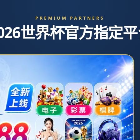
HOME
S
火箭首节失准：手感急需找回，